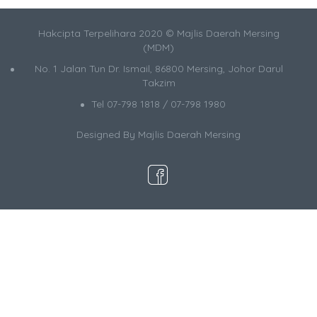
Hakcipta Terpelihara 2020 © Majlis Daerah Mersing
(MDM)
No. 1 Jalan Tun Dr. Ismail, 86800 Mersing, Johor Darul
Takzim
Tel 07-798 1818 / 07-798 1980
Designed By Majlis Daerah Mersing